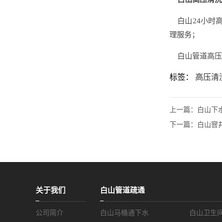
白山24小时高
理服务；
白山管道高压
标签：
高压清
上一篇：
白山下
下一篇：
白山窨
关于我们
白山管道疏通
公司简介
白山马桶通下水
白山卫生