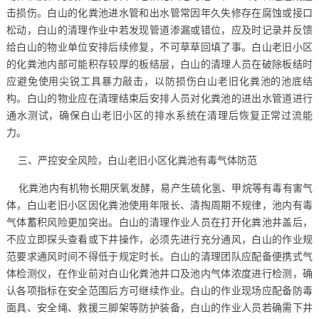
击损伤。白山的化粪池进水管和出水管常因年久失修存在腐蚀或接口
松动，白山的清理作业中若发现管道渗漏或错位，应及时记录并反馈
给白山的物业单位安排后续修复，不可草草回填了事。白山老旧小区
的化粪池内部可能积存较厚的板结层，白山的清理人员在破除板结时
应避免使用尖锐工具暴力敲击，以防损伤白山老旧化粪池的池底结
构。白山的物业应在清理结束后安排人员对化粪池的进出水管道进行
通水测试，确保白山老旧小区的排水系统在清理后恢复正常过流能
力。
三、严控安全风险，白山老旧小区化粪池有毒气体防范
化粪池内有机物长期厌氧发酵，易产生硫化氢、甲烷等有毒有害气
体，白山老旧小区因化粪池使用年限长、清掏周期不规律，池内有毒
气体蓄积风险更加突出。白山的清理作业人员在打开化粪池井盖后，
不应立即探头查看或下井操作，必须先进行充分通风，白山的作业规
范要求通风时间不得低于规定时长。白山的清理团队应配备便携式气
体检测仪，在作业前对白山化粪池井口及池内气体浓度进行检测，确
认各项指标在安全范围后方可继续作业。白山的作业现场应配备防毒
面具、安全绳、救援三脚架等防护装备，白山的作业人员若确需下井