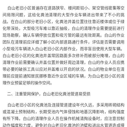
白山老旧小区普遍存在道路狭窄、楼间距较小、架空管线密集等空
间局限问题，这给化粪池清理的大型作业车辆进出带来了不小的挑
战。在白山的部分老旧小区，化粪池井盖位置往往靠近楼体或位于绿
化带深处，大型吸污车难以靠近抽吸，白山的清理作业需要提前进行
现场勘察，确认车辆停放位置和吸污管的最远有效距离。白山的作业
团队在清理前应详细了解小区内部道路通行条件，评估是否需要调用
小型吸污车辆进入白山老旧小区内部作业，而非盲目使用大型车辆。
白山老旧小区的化粪池井盖常因路面多次修补而被部分掩埋，白山的
清理作业前需要确认井盖位置并做好周边清理，白山的作业人员应携
带必要的破拆工具以应对井盖难以开启的状况。白山的物业单位在清
理前应提前通知居民挪移靠近作业区域的车辆，为白山老旧小区的清
理作业预留足够的操作空间。
二、注重管网保护，白山老旧化粪池管道易受损
白山老旧小区的化粪池及连接管道建设年代久远，多采用砖砌结构
或混凝土预制结构，长期受池内气体侵蚀和地基沉降影响，结构强度
有所下降。白山的清理作业人员在操作机械清掏设备时，应注意控制
动作幅度和力度，避免对白山老旧化粪池的池壁和进出水管道造成撞