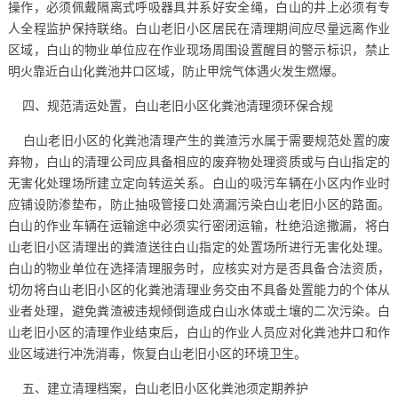
操作，必须佩戴隔离式呼吸器具并系好安全绳，白山的井上必须有专
人全程监护保持联络。白山老旧小区居民在清理期间应尽量远离作业
区域，白山的物业单位应在作业现场周围设置醒目的警示标识，禁止
明火靠近白山化粪池井口区域，防止甲烷气体遇火发生燃爆。
四、规范清运处置，白山老旧小区化粪池清理须环保合规
白山老旧小区的化粪池清理产生的粪渣污水属于需要规范处置的废
弃物，白山的清理公司应具备相应的废弃物处理资质或与白山指定的
无害化处理场所建立定向转运关系。白山的吸污车辆在小区内作业时
应铺设防渗垫布，防止抽吸管接口处滴漏污染白山老旧小区的路面。
白山的作业车辆在运输途中必须实行密闭运输，杜绝沿途撒漏，将白
山老旧小区清理出的粪渣送往白山指定的处置场所进行无害化处理。
白山的物业单位在选择清理服务时，应核实对方是否具备合法资质，
切勿将白山老旧小区的化粪池清理业务交由不具备处置能力的个体从
业者处理，避免粪渣被违规倾倒造成白山水体或土壤的二次污染。白
山老旧小区的清理作业结束后，白山的作业人员应对化粪池井口和作
业区域进行冲洗消毒，恢复白山老旧小区的环境卫生。
五、建立清理档案，白山老旧小区化粪池须定期养护