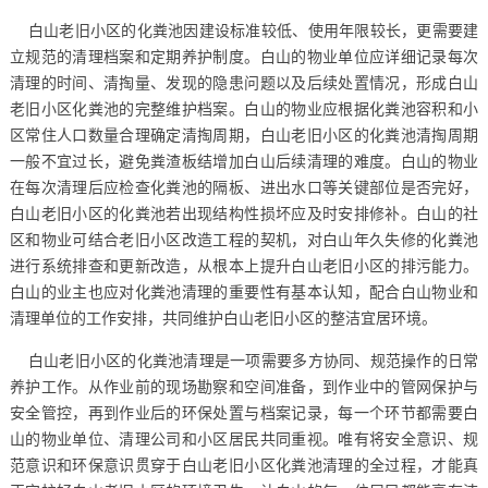
白山老旧小区的化粪池因建设标准较低、使用年限较长，更需要建
立规范的清理档案和定期养护制度。白山的物业单位应详细记录每次
清理的时间、清掏量、发现的隐患问题以及后续处置情况，形成白山
老旧小区化粪池的完整维护档案。白山的物业应根据化粪池容积和小
区常住人口数量合理确定清掏周期，白山老旧小区的化粪池清掏周期
一般不宜过长，避免粪渣板结增加白山后续清理的难度。白山的物业
在每次清理后应检查化粪池的隔板、进出水口等关键部位是否完好，
白山老旧小区的化粪池若出现结构性损坏应及时安排修补。白山的社
区和物业可结合老旧小区改造工程的契机，对白山年久失修的化粪池
进行系统排查和更新改造，从根本上提升白山老旧小区的排污能力。
白山的业主也应对化粪池清理的重要性有基本认知，配合白山物业和
清理单位的工作安排，共同维护白山老旧小区的整洁宜居环境。
白山老旧小区的化粪池清理是一项需要多方协同、规范操作的日常
养护工作。从作业前的现场勘察和空间准备，到作业中的管网保护与
安全管控，再到作业后的环保处置与档案记录，每一个环节都需要白
山的物业单位、清理公司和小区居民共同重视。唯有将安全意识、规
范意识和环保意识贯穿于白山老旧小区化粪池清理的全过程，才能真